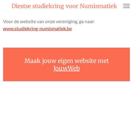
Diestse studiekring voor Numismatiek
Ga
direct
naar
Voor de website van onze vereniging, ga naar:
de
www.studiekring-numismatiek.be
hoofdinhoud
Maak jouw eigen website met
JouwWeb